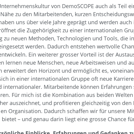
 Unternehmenskultur von DemoSCOPE auch als Teil ein
uf Nähe zu den Mitarbeitenden, kurzen Entscheidungs
aben uns über viele Jahre geprägt und werden auch i
 eröffnet die Zugehörigkeit zu einer internationalen 
ng zu neuen Methoden, Technologien und Tools, die i
ingesetzt werden. Dadurch entstehen wertvolle Cha
entwickeln. Ein weiterer grosser Vorteil ist der Aust
en lernen neue Menschen, neue Arbeitsweisen und 
h erweitert den Horizont und ermöglicht es, voneina
ch in einer internationalen Gruppe oft neue Karrier
und internationaler. Mitarbeitende können Erfahrungen
en. Für mich ist die Kombination aus beiden Welten
her auszeichnet, und profitieren gleichzeitig von de
alen Organisation. Dadurch schaffen wir für unsere M
 bietet – und genau darin liegt eine grosse Chance für
ersönliche Einblicke, Erfahrungen und Gedanken 