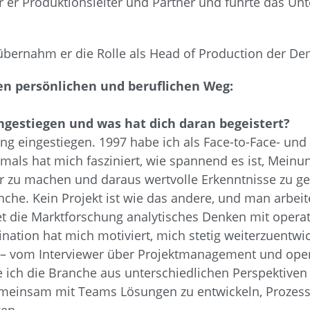
r er Produktionsleiter und Partner und führte das 
bernahm er die Rolle als Head of Production der De
en persönlichen und beruflichen Weg:
ingestiegen und was hat dich daran begeistert?
hung eingestiegen. 1997 habe ich als Face-to-Face- un
mals hat mich fasziniert, wie spannend es ist, Mein
ar zu machen und daraus wertvolle Erkenntnisse zu g
ranche. Kein Projekt ist wie das andere, und man ar
det die Marktforschung analytisches Denken mit oper
ation hat mich motiviert, mich stetig weiterzuentwic
– vom Interviewer über Projektmanagement und opera
ch die Branche aus unterschiedlichen Perspektiven 
emeinsam mit Teams Lösungen zu entwickeln, Prozess