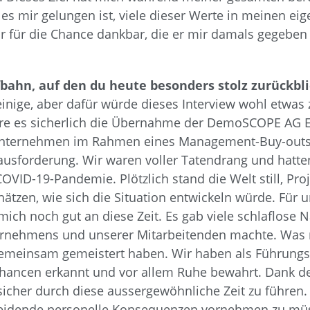
 es mir gelungen ist, viele dieser Werte in meinen eig
r für die Chance dankbar, die er mir damals gegeben h
bahn, auf den du heute besonders stolz zurückbli
 einige, aber dafür würde dieses Interview wohl etwas
e es sicherlich die Übernahme der DemoSCOPE AG 
 Unternehmen im Rahmen eines Management-Buy-outs
rausforderung. Wir waren voller Tatendrang und hatten
VID-19-Pandemie. Plötzlich stand die Welt still, Pr
tzen, wie sich die Situation entwickeln würde. Für 
ich noch gut an diese Zeit. Es gab viele schlaflose
rnehmens und unserer Mitarbeitenden machte. Was m
e gemeinsam gemeistert haben. Wir haben als Führun
Chancen erkannt und vor allem Ruhe bewahrt. Dank de
icher durch diese aussergewöhnliche Zeit zu führen. 
hneidende personelle Konsequenzen vornehmen zu mü