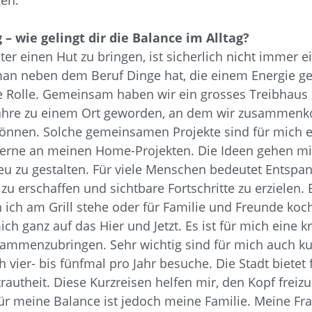
gen.
 wie gelingt dir die Balance im Alltag?
r einen Hut zu bringen, ist sicherlich nicht immer ein
man neben dem Beruf Dinge hat, die einem Energie ge
le Rolle. Gemeinsam haben wir ein grosses Treibhau
 Jahre zu einem Ort geworden, an dem wir zusammenko
können. Solche gemeinsamen Projekte sind für mich e
r gerne an meinen Home-Projekten. Die Ideen gehen mi
u zu gestalten. Für viele Menschen bedeutet Entspann
zu erschaffen und sichtbare Fortschritte zu erzielen.
n ich am Grill stehe oder für Familie und Freunde koc
 ganz auf das Hier und Jetzt. Es ist für mich eine kre
mmenzubringen. Sehr wichtig sind für mich auch kurz
 vier- bis fünfmal pro Jahr besuche. Die Stadt bietet
rtrautheit. Diese Kurzreisen helfen mir, den Kopf fr
ür meine Balance ist jedoch meine Familie. Meine Frau