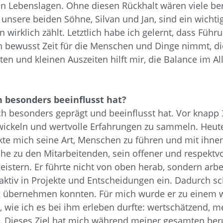
en Lebenslagen. Ohne diesen Rückhalt wären viele be
unsere beiden Söhne, Silvan und Jan, sind ein wichtig
wirklich zählt. Letztlich habe ich gelernt, dass Fü
ch bewusst Zeit für die Menschen und Dinge nimmt, d
en und kleinen Auszeiten hilft mir, die Balance im A
ch besonders beeinflusst hat?
lich besonders geprägt und beeinflusst hat. Vor knapp 
wickeln und wertvolle Erfahrungen zu sammeln. Heute
ckte mich seine Art, Menschen zu führen und mit ih
e zu den Mitarbeitenden, sein offener und respektvol
istern. Er führte nicht von oben herab, sondern ar
aktiv in Projekte und Entscheidungen ein. Dadurch sc
 übernehmen konnten. Für mich wurde er zu einem wi
, wie ich es bei ihm erleben durfte: wertschätzend, m
n. Dieses Ziel hat mich während meiner gesamten ber