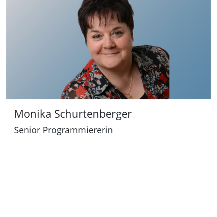
e
a
m
s
:
Monika Schurtenberger
Senior Programmiererin