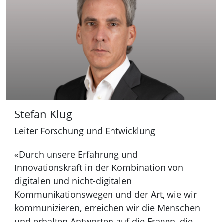
o
:
n
I
f
:
n
t
:
T
e
a
m
s
Stefan Klug
:
Leiter Forschung und Entwicklung
«Durch unsere Erfahrung und
Innovationskraft in der Kombination von
digitalen und nicht-digitalen
Kommunikationswegen und der Art, wie wir
kommunizieren, erreichen wir die Menschen
und erhalten Antworten auf die Fragen, die