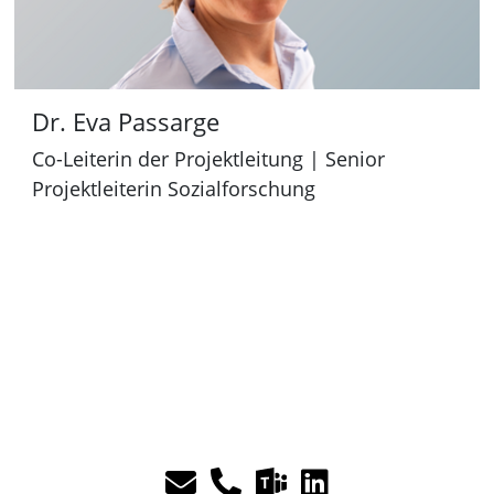
:
Dr. Eva Passarge
Co-Leiterin der Projektleitung | Senior
Projektleiterin Sozialforschung
M
E
T
L