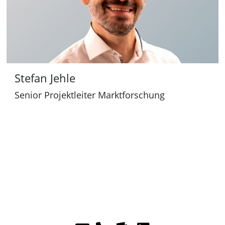
:
T
e
a
m
s
Stefan Jehle
:
Senior Projektleiter Marktforschung