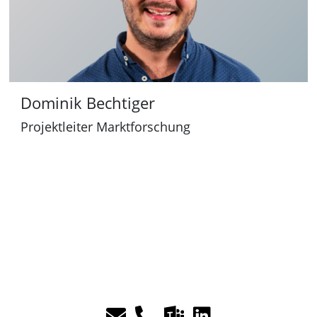
T
e
a
m
s
Dominik Bechtiger
:
Projektleiter Marktforschung
M
E
T
L