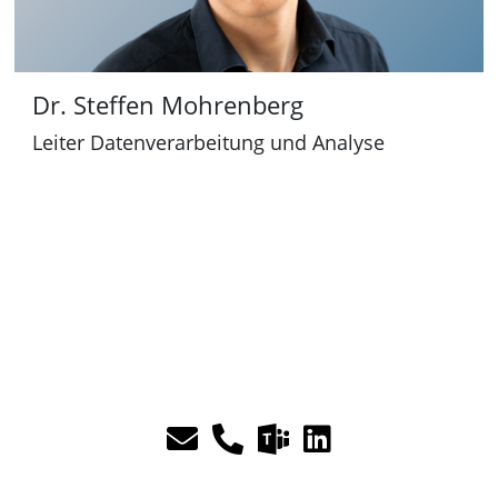
Dr. Steffen Mohrenberg
Leiter Datenverarbeitung und Analyse
M
E
T
L
i
-
e
i
c
M
l
n