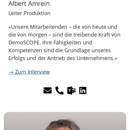
Albert Amrein
:
Leiter Produktion
«Unsere Mitarbeitenden – die von heute und
die von morgen – sind die treibende Kraft von
DemoSCOPE. Ihre Fähigkeiten und
Kompetenzen sind die Grundlage unseres
Erfolgs und der Antrieb des Unternehmens.»
→ Zum Interview
M
E
T
L
i
-
e
i
c
M
l
n
r
a
e
k
o
i
f
e
s
l
o
d